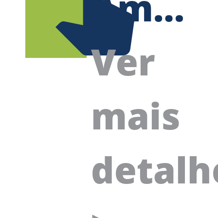
Ambientais
- SGI
Ver
-
mais
Siste
detalh
de