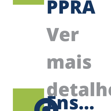
PPRA
-
Ver
Progr
mais
de
detalh
Ensaio