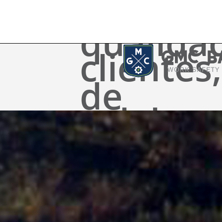
empresa
qualida
clientes,
de
colabor
nossos
Honrar
e
serviços