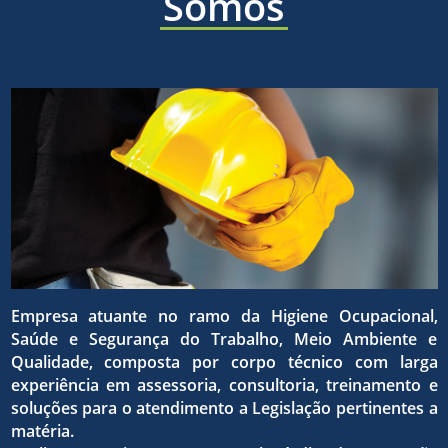
áreas
Somos
a ética,
sólida e
de
a
eficaz,
higiene
superaç
para o
ocupaci
Empresa atuante no ramo da Higiene Ocupacional,
da
Saúde e Segurança do Trabalho, Meio Ambiente e
atingim
Qualidade, composta por corpo técnico com larga
experiência em assessoria, consultoria, treinamento e
seguran
soluções para o atendimento a Legislação pertinentes a
matéria.