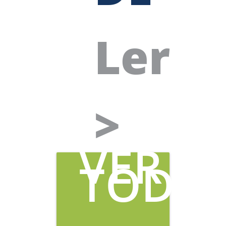
UM
Ler
HIGI
>
VER
TODO
OCUPACIONAL