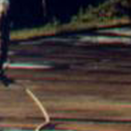
clientes,
e
prática
através
parceiro
da
de
todos
transpa
planeja
os
dos