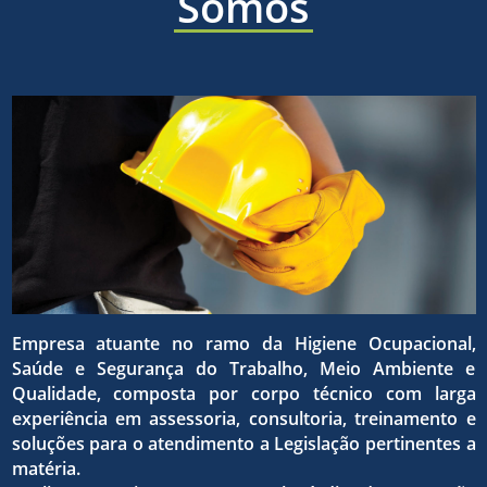
áreas
Somos
a ética,
sólida e
de
a
eficaz,
higiene
superaç
para o
ocupaci
Empresa atuante no ramo da Higiene Ocupacional,
da
Saúde e Segurança do Trabalho, Meio Ambiente e
atingim
Qualidade, composta por corpo técnico com larga
experiência em assessoria, consultoria, treinamento e
seguran
soluções para o atendimento a Legislação pertinentes a
matéria.