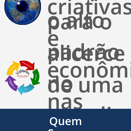
criativa
o alto
para o
e
padrão
alicerce
econôm
no
de uma
nas
atendim
base
Quem