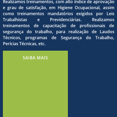
qualida
dos
Realizamos treinamentos, com alto índice de aprovação
e grau de satisfação, em Higiene Ocupacional, assim
como treinamentos mandatórios exigidos por Leis
do
Trabalhistas e Previdenciárias. Realizamos
treinamentos de capacitação de profissionais de
o
objetivo
segurança do trabalho, para realização de Laudos
Técnicos, programas de Segurança do Trabalho,
Perícias Técnicas, etc.
trabalh
estrito
comuns
SAIBA MAIS
e de
cumpri
em
meio