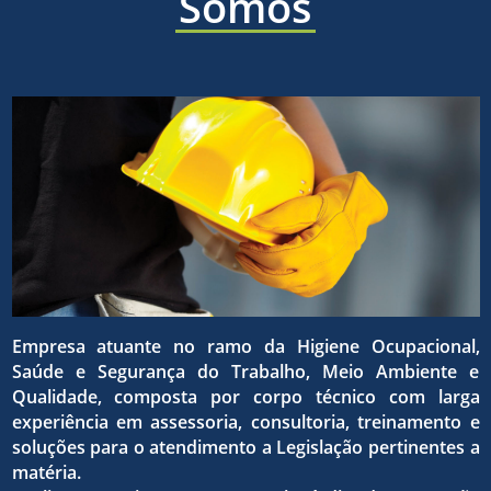
áreas
Somos
a ética,
sólida e
de
a
eficaz,
higiene
superaç
para o
ocupaci
Empresa atuante no ramo da Higiene Ocupacional,
da
Saúde e Segurança do Trabalho, Meio Ambiente e
atingim
Qualidade, composta por corpo técnico com larga
experiência em assessoria, consultoria, treinamento e
seguran
soluções para o atendimento a Legislação pertinentes a
matéria.