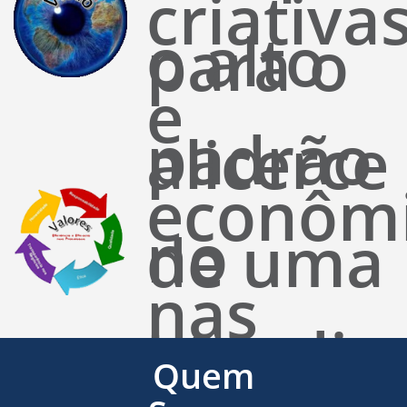
criativa
o alto
para o
e
padrão
alicerce
econôm
no
de uma
nas
atendim
base
Quem