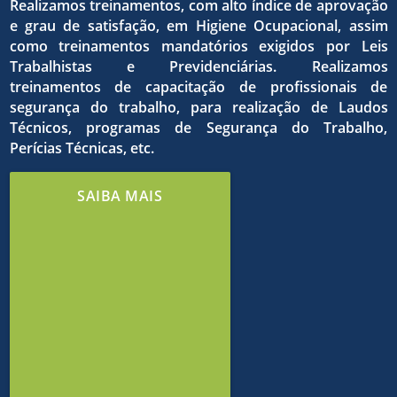
qualida
dos
Realizamos treinamentos, com alto índice de aprovação
e grau de satisfação, em Higiene Ocupacional, assim
como treinamentos mandatórios exigidos por Leis
do
Trabalhistas e Previdenciárias. Realizamos
treinamentos de capacitação de profissionais de
o
objetivo
segurança do trabalho, para realização de Laudos
Técnicos, programas de Segurança do Trabalho,
Perícias Técnicas, etc.
trabalh
estrito
comuns
SAIBA MAIS
e de
cumpri
em
meio