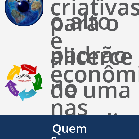
criativa
o alto
para o
e
padrão
alicerce
econôm
no
de uma
nas
atendim
base
Quem