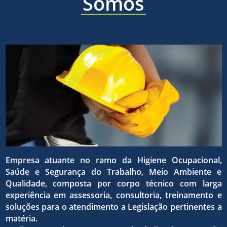
áreas
Somos
a ética,
sólida e
de
a
eficaz,
higiene
superaç
para o
ocupaci
Empresa atuante no ramo da Higiene Ocupacional,
da
Saúde e Segurança do Trabalho, Meio Ambiente e
atingim
Qualidade, composta por corpo técnico com larga
experiência em assessoria, consultoria, treinamento e
seguran
soluções para o atendimento a Legislação pertinentes a
matéria.