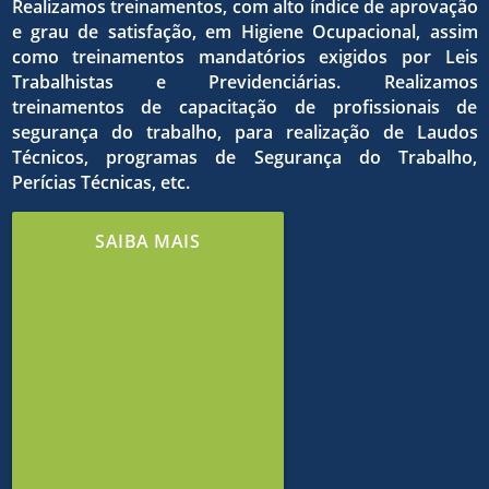
qualida
dos
Realizamos treinamentos, com alto índice de aprovação
e grau de satisfação, em Higiene Ocupacional, assim
como treinamentos mandatórios exigidos por Leis
do
Trabalhistas e Previdenciárias. Realizamos
treinamentos de capacitação de profissionais de
o
objetivo
segurança do trabalho, para realização de Laudos
Técnicos, programas de Segurança do Trabalho,
Perícias Técnicas, etc.
trabalh
estrito
comuns
SAIBA MAIS
e de
cumpri
em
meio