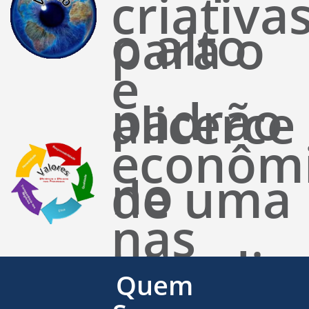
criativa
o alto
para o
e
padrão
alicerce
econôm
no
de uma
nas
atendim
base
Quem