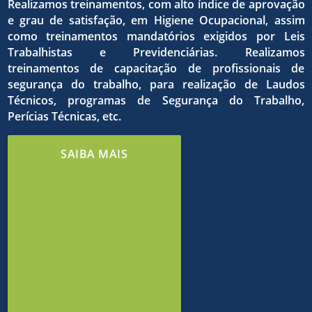
qualida
dos
Realizamos treinamentos, com alto índice de aprovação
e grau de satisfação, em Higiene Ocupacional, assim
como treinamentos mandatórios exigidos por Leis
do
Trabalhistas e Previdenciárias. Realizamos
treinamentos de capacitação de profissionais de
o
objetivo
segurança do trabalho, para realização de Laudos
Técnicos, programas de Segurança do Trabalho,
Perícias Técnicas, etc.
trabalh
estrito
comuns
SAIBA MAIS
e de
cumpri
em
meio