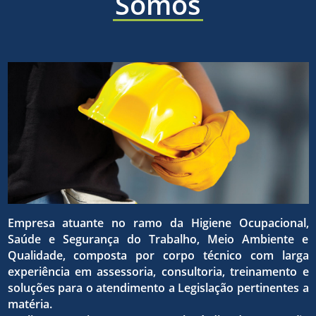
áreas
Somos
a ética,
sólida e
de
a
eficaz,
higiene
superaç
para o
ocupaci
Empresa atuante no ramo da Higiene Ocupacional,
da
Saúde e Segurança do Trabalho, Meio Ambiente e
atingim
Qualidade, composta por corpo técnico com larga
experiência em assessoria, consultoria, treinamento e
seguran
soluções para o atendimento a Legislação pertinentes a
matéria.