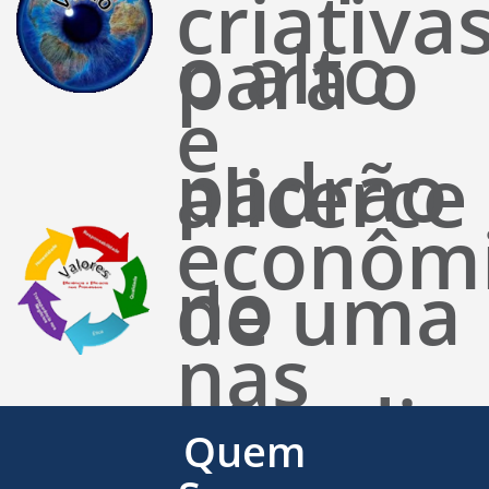
criativa
o alto
para o
e
padrão
alicerce
econôm
no
de uma
nas
atendim
base
Quem