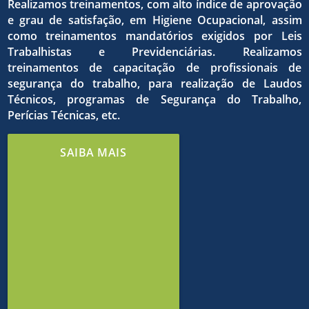
qualida
dos
Realizamos treinamentos, com alto índice de aprovação
e grau de satisfação, em Higiene Ocupacional, assim
como treinamentos mandatórios exigidos por Leis
do
Trabalhistas e Previdenciárias. Realizamos
treinamentos de capacitação de profissionais de
o
objetivo
segurança do trabalho, para realização de Laudos
Técnicos, programas de Segurança do Trabalho,
Perícias Técnicas, etc.
trabalh
estrito
comuns
SAIBA MAIS
e de
cumpri
em
meio