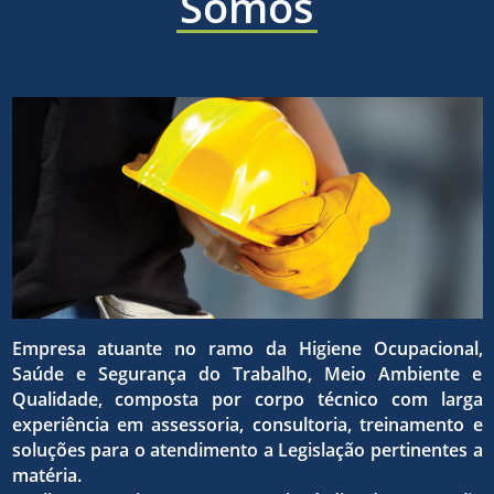
áreas
Somos
a ética,
sólida e
de
a
eficaz,
higiene
superaç
para o
ocupaci
Empresa atuante no ramo da Higiene Ocupacional,
da
Saúde e Segurança do Trabalho, Meio Ambiente e
atingim
Qualidade, composta por corpo técnico com larga
experiência em assessoria, consultoria, treinamento e
seguran
soluções para o atendimento a Legislação pertinentes a
matéria.