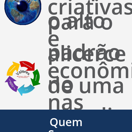
criativa
o alto
para o
e
padrão
alicerce
econôm
no
de uma
nas
atendim
base
Quem