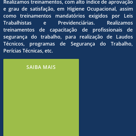
qualida
dos
Realizamos treinamentos, com alto índice de aprovação
e grau de satisfação, em Higiene Ocupacional, assim
como treinamentos mandatórios exigidos por Leis
do
Trabalhistas e Previdenciárias. Realizamos
treinamentos de capacitação de profissionais de
o
objetivo
segurança do trabalho, para realização de Laudos
Técnicos, programas de Segurança do Trabalho,
Perícias Técnicas, etc.
trabalh
estrito
comuns
SAIBA MAIS
e de
cumpri
em
meio