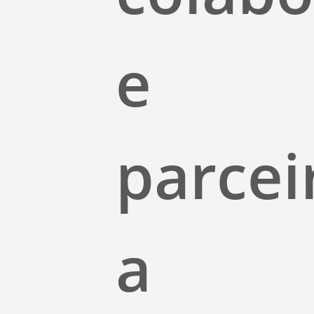
e
parcei
a