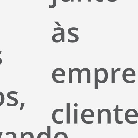
às
s
empre
os,
cliente
vando