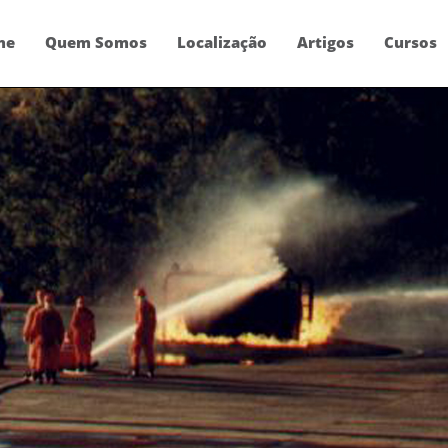
e
me
Quem Somos
Localização
Artigos
Cursos
aperfe
o
conti
os