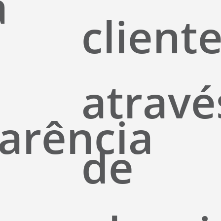
a
cliente
atravé
arência
de