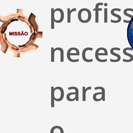
profis
necess
para
o