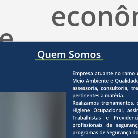
econô
ce
nas
Quem Somos
Empresa atuante no ramo d
Meio Ambiente e Qualidade
áreas
assessoria, consultoria, 
pertinentes a matéria.
Realizamos treinamentos, 
Higiene Ocupacional, ass
Trabalhistas e Previden
de
profissionais de seguran
programas de Segurança do T