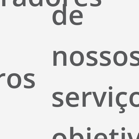
de
nosso
ros
serviç
objeti