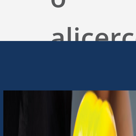
alicer
de
uma