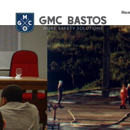
na
Ho
relaçã
com