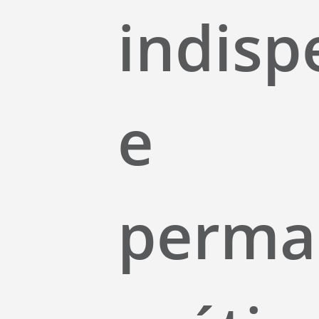
indisp
e
perma