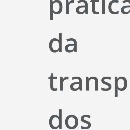
prátic
da
transp
dos