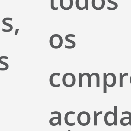
s,
os
s
compr
acorda