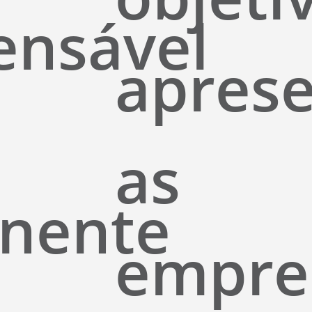
ensável
aprese
as
nente
empre