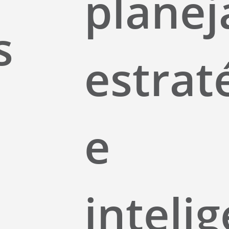
plane
s
estrat
e
intelig