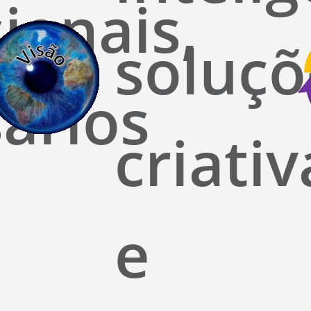
sionais,
soluçõ
ários
criativ
e