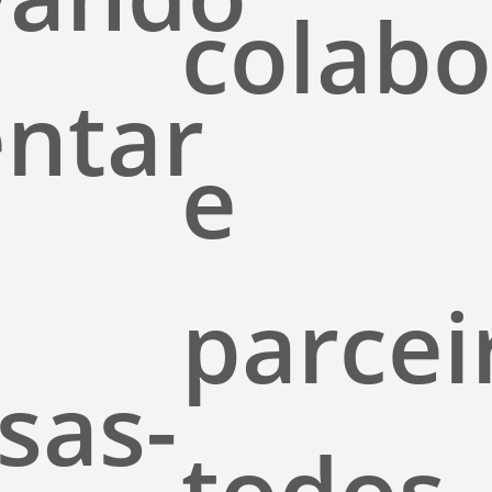
colab
ntar
e
parcei
sas-
todos