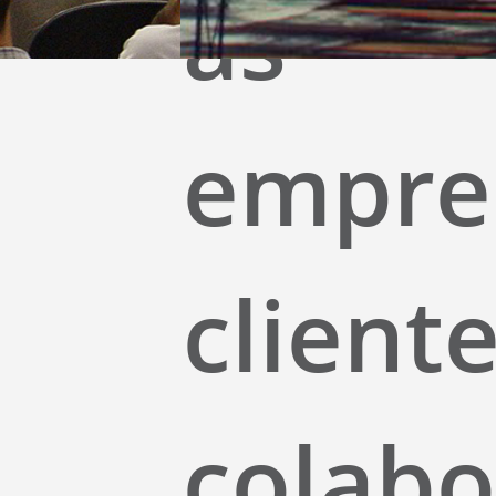
as
empre
cliente
colab