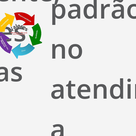
padrã
es
no
as
atend
a