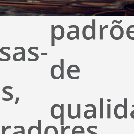
padrõ
sas-
de
s,
qualid
oradores