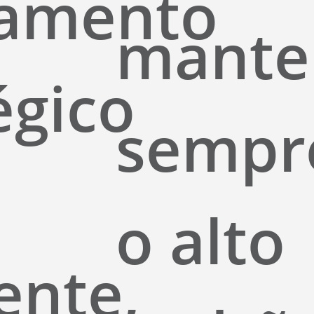
jamento
mante
égico
sempr
o alto
ente,