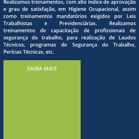
qualida
dos
Realizamos treinamentos, com alto índice de aprovação
e grau de satisfação, em Higiene Ocupacional, assim
como treinamentos mandatórios exigidos por Leis
do
Trabalhistas e Previdenciárias. Realizamos
treinamentos de capacitação de profissionais de
o
objetivo
segurança do trabalho, para realização de Laudos
Técnicos, programas de Segurança do Trabalho,
Perícias Técnicas, etc.
trabalh
estrito
comuns
SAIBA MAIS
e de
cumpri
em
meio