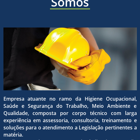
áreas
Somos
a ética,
sólida e
de
a
eficaz,
higiene
superaç
para o
ocupaci
Empresa atuante no ramo da Higiene Ocupacional,
da
Saúde e Segurança do Trabalho, Meio Ambiente e
atingim
Qualidade, composta por corpo técnico com larga
experiência em assessoria, consultoria, treinamento e
seguran
soluções para o atendimento a Legislação pertinentes a
matéria.