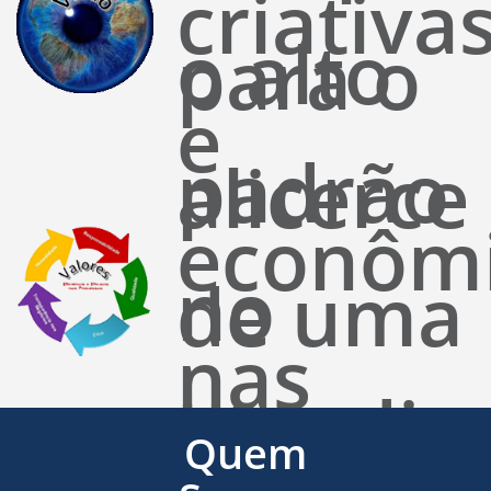
criativa
o alto
para o
e
padrão
alicerce
econôm
no
de uma
nas
atendim
base
Quem