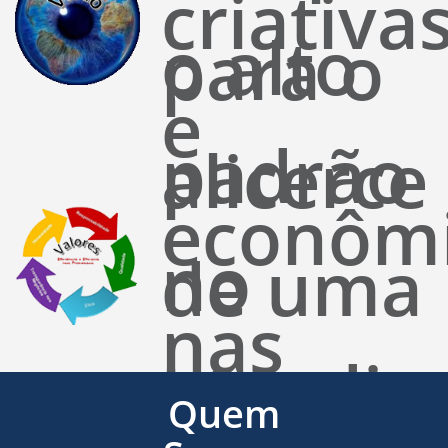
criativa
o alto
para o
e
padrão
alicerce
econôm
no
de uma
nas
atendim
base
Quem