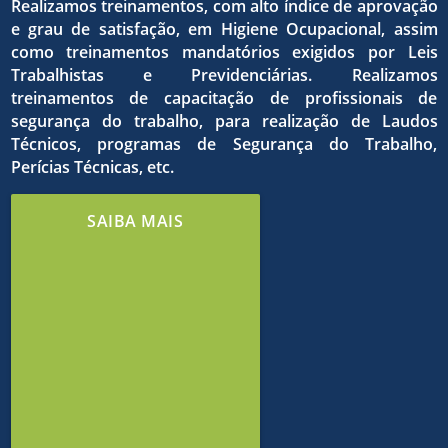
qualida
dos
Realizamos treinamentos, com alto índice de aprovação
e grau de satisfação, em Higiene Ocupacional, assim
como treinamentos mandatórios exigidos por Leis
do
Trabalhistas e Previdenciárias. Realizamos
treinamentos de capacitação de profissionais de
o
objetivo
segurança do trabalho, para realização de Laudos
Técnicos, programas de Segurança do Trabalho,
Perícias Técnicas, etc.
trabalh
estrito
comuns
SAIBA MAIS
e de
cumpri
em
meio