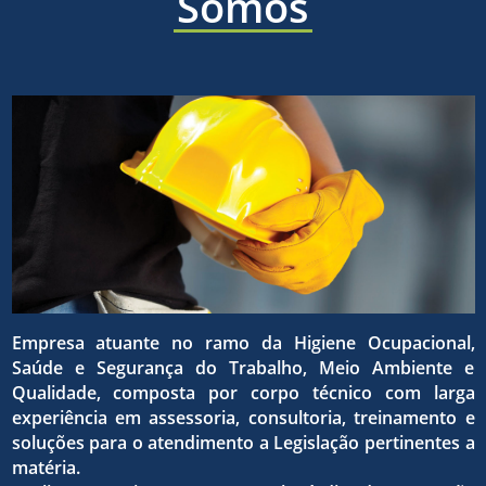
áreas
Somos
a ética,
sólida e
de
a
eficaz,
higiene
superaç
para o
ocupaci
Empresa atuante no ramo da Higiene Ocupacional,
da
Saúde e Segurança do Trabalho, Meio Ambiente e
atingim
Qualidade, composta por corpo técnico com larga
experiência em assessoria, consultoria, treinamento e
seguran
soluções para o atendimento a Legislação pertinentes a
matéria.