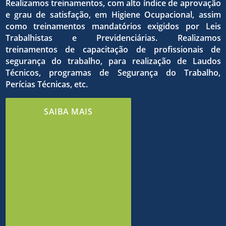
qualida
dos
Realizamos treinamentos, com alto índice de aprovação
e grau de satisfação, em Higiene Ocupacional, assim
como treinamentos mandatórios exigidos por Leis
do
Trabalhistas e Previdenciárias. Realizamos
treinamentos de capacitação de profissionais de
o
objetivo
segurança do trabalho, para realização de Laudos
Técnicos, programas de Segurança do Trabalho,
Perícias Técnicas, etc.
trabalh
estrito
comuns
SAIBA MAIS
e de
cumpri
em
meio