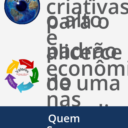
criativa
o alto
para o
e
padrão
alicerce
econôm
no
de uma
nas
atendim
base
Quem