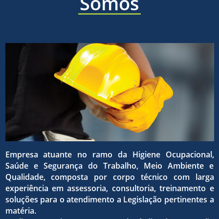
áreas
Somos
a ética,
sólida e
de
a
eficaz,
higiene
superaç
para o
ocupaci
Empresa atuante no ramo da Higiene Ocupacional,
da
Saúde e Segurança do Trabalho, Meio Ambiente e
atingim
Qualidade, composta por corpo técnico com larga
experiência em assessoria, consultoria, treinamento e
seguran
soluções para o atendimento a Legislação pertinentes a
matéria.