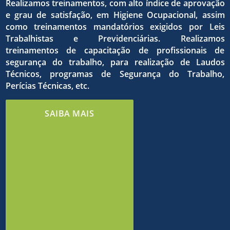
qualida
dos
Realizamos treinamentos, com alto índice de aprovação
e grau de satisfação, em Higiene Ocupacional, assim
como treinamentos mandatórios exigidos por Leis
do
Trabalhistas e Previdenciárias. Realizamos
treinamentos de capacitação de profissionais de
o
objetivo
segurança do trabalho, para realização de Laudos
Técnicos, programas de Segurança do Trabalho,
Perícias Técnicas, etc.
trabalh
estrito
comuns
SAIBA MAIS
e de
cumpri
em
meio