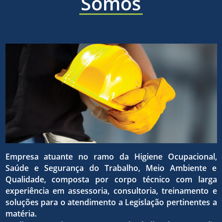
áreas
Somos
a ética,
sólida e
de
a
eficaz,
higiene
superaç
para o
ocupaci
Empresa atuante no ramo da Higiene Ocupacional,
da
Saúde e Segurança do Trabalho, Meio Ambiente e
atingim
Qualidade, composta por corpo técnico com larga
experiência em assessoria, consultoria, treinamento e
seguran
soluções para o atendimento a Legislação pertinentes a
matéria.