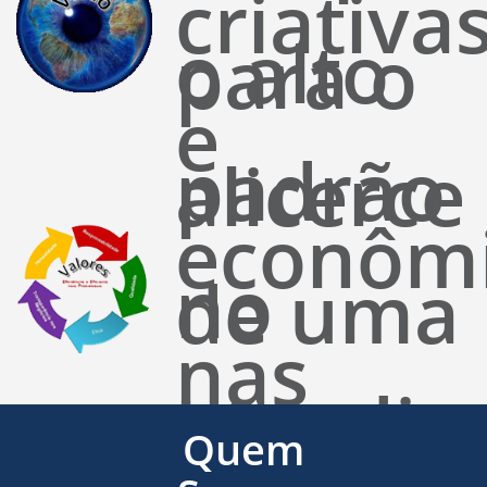
criativa
o alto
para o
e
padrão
alicerce
econôm
no
de uma
nas
atendim
base
Quem