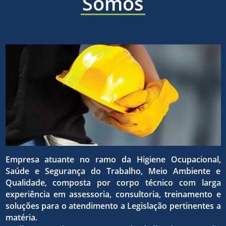
áreas
Somos
a ética,
sólida e
de
a
eficaz,
higiene
superaç
para o
ocupaci
Empresa atuante no ramo da Higiene Ocupacional,
da
Saúde e Segurança do Trabalho, Meio Ambiente e
atingim
Qualidade, composta por corpo técnico com larga
experiência em assessoria, consultoria, treinamento e
seguran
soluções para o atendimento a Legislação pertinentes a
matéria.