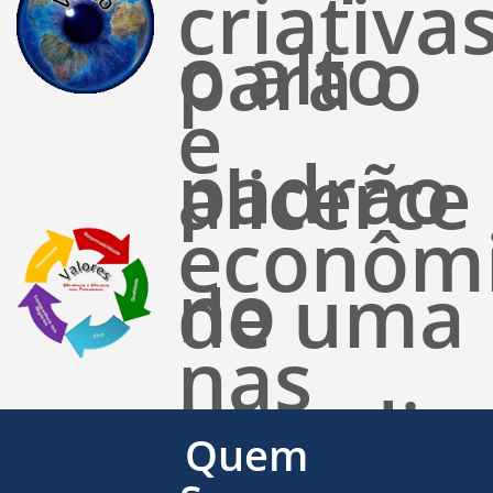
criativa
o alto
para o
e
padrão
alicerce
econôm
no
de uma
nas
atendim
base
Quem