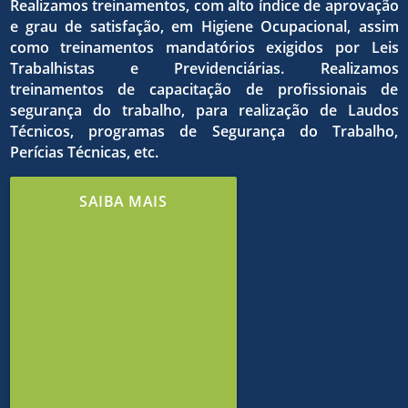
qualida
dos
Realizamos treinamentos, com alto índice de aprovação
e grau de satisfação, em Higiene Ocupacional, assim
como treinamentos mandatórios exigidos por Leis
do
Trabalhistas e Previdenciárias. Realizamos
treinamentos de capacitação de profissionais de
o
objetivo
segurança do trabalho, para realização de Laudos
Técnicos, programas de Segurança do Trabalho,
Perícias Técnicas, etc.
trabalh
estrito
comuns
SAIBA MAIS
e de
cumpri
em
meio