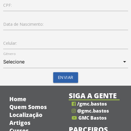
CPF:
Data de Nascimento:
Celular:
Gênero
SIGA A GENTE
Home
/gmc.bastos
Quem Somos
@gmc.bastos
Localização
GMC Bastos
Artigos
PARCEIROS
Cursos