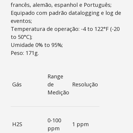
francês, alemão, espanhol e Português;
Equipado com padrão datalogging e log de
eventos;
Temperatura de operação: -4 to 122°F (-20
to 50°C);
Umidade 0% to 95%;
Peso: 171g.
Range
Gás
de
Resolução
Medição
0-100
H2S
1 ppm
ppm