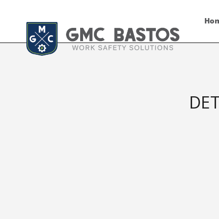
Ho
DET