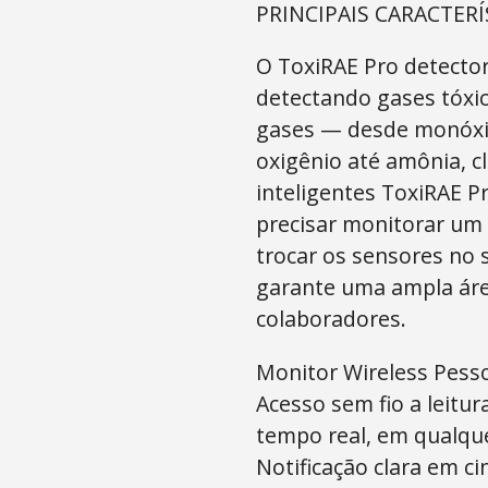
PRINCIPAIS CARACTERÍ
O ToxiRAE Pro detecto
detectando gases tóxic
gases — desde monóxid
oxigênio até amônia, c
inteligentes ToxiRAE P
precisar monitorar um 
trocar os sensores no 
garante uma ampla áre
colaboradores.
Monitor Wireless Pesso
Acesso sem fio a leitu
tempo real, em qualque
Notificação clara em ci