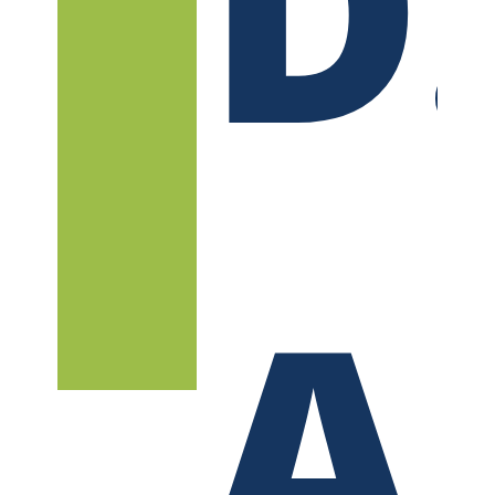
D
L
A